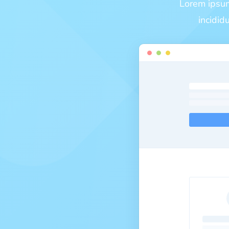
Lorem ipsum
incidid