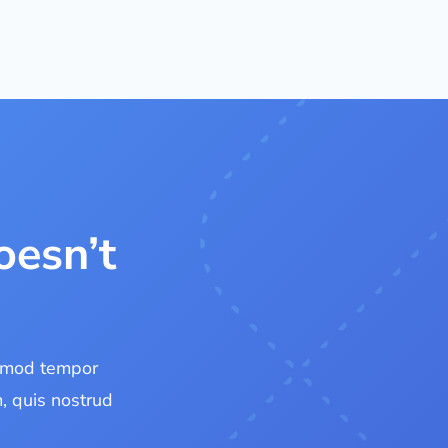
oesn’t
usmod tempor
, quis nostrud