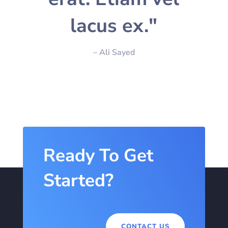
lacus ex."
– Ali Sayed
Ready To Get
Started?
CONTACT US