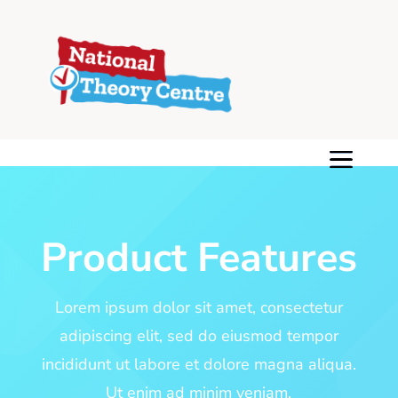
Product Features
Lorem ipsum dolor sit amet, consectetur
adipiscing elit, sed do eiusmod tempor
incididunt ut labore et dolore magna aliqua.
Ut enim ad minim veniam.